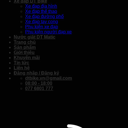
Xe đạp DT Bike
Xe đạp địa hình
Xe đạp thể thao
Xe đạp đường phố
Xe đạp tay cong
Phụ kiện xe đạp
Phụ kiện người đạp xe
Nước giặt DT Matic
Trang chủ
Sản phẩm
Giới thiệu
Khuyến mãi
Tin tức
Liên hệ
Đăng nhập / Đăng ký
dtbike.vn@gmail.com
08:00 - 18:00
077 6801 777