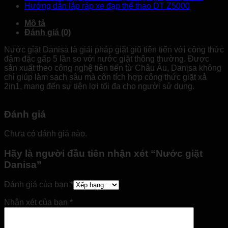
Hướng dẫn lắp ráp xe đạp thể thao DT Z5000
Mô tả
Đánh giá (0)
Nước giặt Danisa là giải pháp giặt giũ tiên tiến với công thức
đậm đặc gấp 5 lần so với nước giặt thông thường. Được
sản xuất theo công nghệ tiên tiến từ Châu Âu, Danisa không
chỉ giúp làm sạch sâu mà còn tích hợp công thức giặt xả
2in1, mang đến sự tiện lợi tối đa cho người sử dụng.
Đánh giá
Chưa có đánh giá nào.
Hãy là người đầu tiên nhận xét “Nước giặt
Danisa”
Đánh giá của bạn
*
Nhận xét của bạn
*