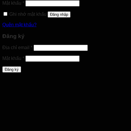
Bắt
Mật khẩu
*
buộc
Ghi nhớ mật khẩu
Đăng nhập
Quên mật khẩu?
Đăng ký
Bắt
Địa chỉ email
*
buộc
Bắt
Mật khẩu
*
buộc
Đăng ký