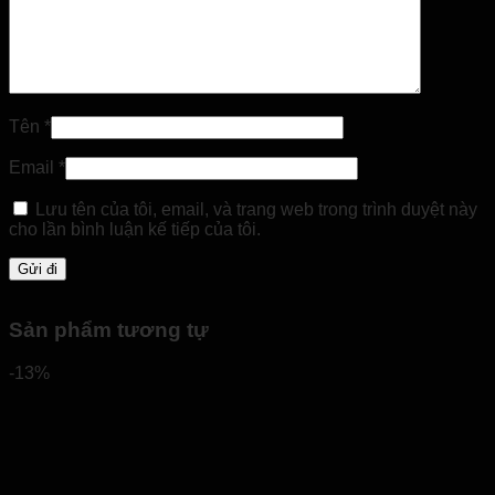
Tên
*
Email
*
Lưu tên của tôi, email, và trang web trong trình duyệt này
cho lần bình luận kế tiếp của tôi.
Sản phẩm tương tự
-13%