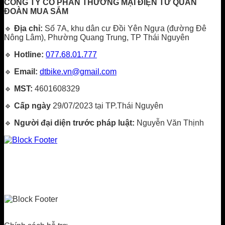
CÔNG TY CỔ PHẦN THƯƠNG MẠI ĐIỆN TỬ QUÂN
ĐOÀN MUA SẮM
🔹
Địa chỉ:
Số 7A, khu dân cư Đồi Yên Ngựa (đường Đê
Nông Lâm), Phường Quang Trung, TP Thái Nguyên
🔹
Hotline:
077.68.01.777
🔹
Email:
dtbike.vn@gmail.com
🔹
MST:
4601608329
🔹
Cấp ngày
29/07/2023 tại TP.Thái Nguyên
🔹
Người đại diện trước pháp luật:
Nguyễn Văn Thịnh