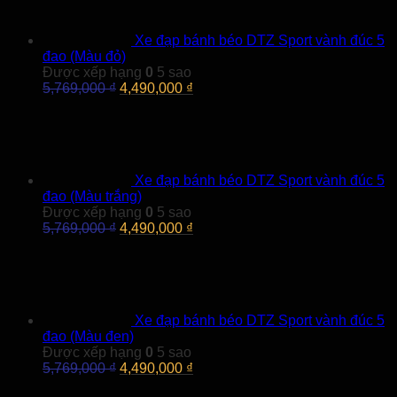
Xe đạp bánh béo DTZ Sport vành đúc 5
đao (Màu đỏ)
Được xếp hạng
0
5 sao
Giá
Giá
5,769,000
₫
4,490,000
₫
gốc
hiện
là:
tại
5,769,000 ₫.
là:
4,490,000 ₫.
Xe đạp bánh béo DTZ Sport vành đúc 5
đao (Màu trắng)
Được xếp hạng
0
5 sao
Giá
Giá
5,769,000
₫
4,490,000
₫
gốc
hiện
là:
tại
5,769,000 ₫.
là:
4,490,000 ₫.
Xe đạp bánh béo DTZ Sport vành đúc 5
đao (Màu đen)
Được xếp hạng
0
5 sao
Giá
Giá
5,769,000
₫
4,490,000
₫
gốc
hiện