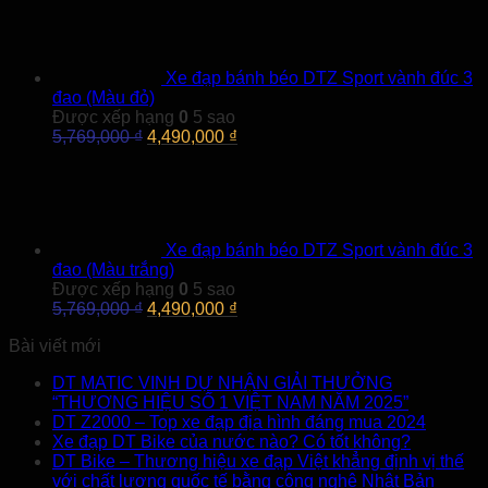
là:
tại
5,769,000 ₫.
là:
4,490,000 ₫.
Xe đạp bánh béo DTZ Sport vành đúc 3
đao (Màu đỏ)
Được xếp hạng
0
5 sao
Giá
Giá
5,769,000
₫
4,490,000
₫
gốc
hiện
là:
tại
5,769,000 ₫.
là:
4,490,000 ₫.
Xe đạp bánh béo DTZ Sport vành đúc 3
đao (Màu trắng)
Được xếp hạng
0
5 sao
Giá
Giá
5,769,000
₫
4,490,000
₫
gốc
hiện
Bài viết mới
là:
tại
5,769,000 ₫.
là:
DT MATIC VINH DỰ NHẬN GIẢI THƯỞNG
4,490,000 ₫.
“THƯƠNG HIỆU SỐ 1 VIỆT NAM NĂM 2025”
DT Z2000 – Top xe đạp địa hình đáng mua 2024
Xe đạp DT Bike của nước nào? Có tốt không?
DT Bike – Thương hiệu xe đạp Việt khẳng định vị thế
với chất lượng quốc tế bằng công nghệ Nhật Bản