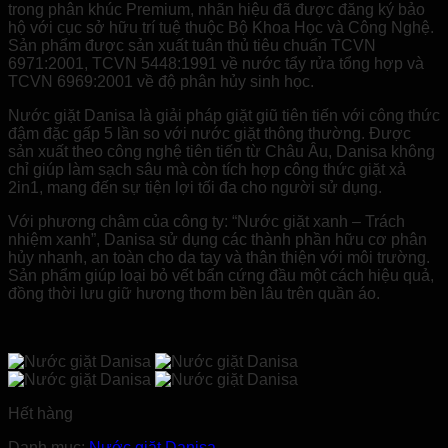
trong phân khúc Premium, nhãn hiệu đã được đăng ký bảo
560,000 ₫.
là:
hộ với cục sở hữu trí tuệ thuộc Bộ Khoa Học và Công Nghệ.
490,000 ₫.
Sản phẩm được sản xuất tuân thủ tiêu chuẩn TCVN
6971:2001, TCVN 5448:1991 về nước tẩy rửa tổng hợp và
TCVN 6969:2001 về độ phân hủy sinh học.
Nước giặt Danisa là giải pháp giặt giũ tiên tiến với công thức
đậm đặc gấp 5 lần so với nước giặt thông thường. Được
sản xuất theo công nghệ tiên tiến từ Châu Âu, Danisa không
chỉ giúp làm sạch sâu mà còn tích hợp công thức giặt xả
2in1, mang đến sự tiện lợi tối đa cho người sử dụng.
Với phương châm của công ty: “Nước giặt xanh – Trách
nhiệm xanh”, Danisa sử dụng các thành phần hữu cơ phân
hủy nhanh, an toàn cho da tay và thân thiện với môi trường.
Sản phẩm giúp loại bỏ vết bẩn cứng đầu một cách hiệu quả,
đồng thời lưu giữ hương thơm bền lâu trên quần áo.
Hết hàng
Danh mục:
Nước giặt Danisa