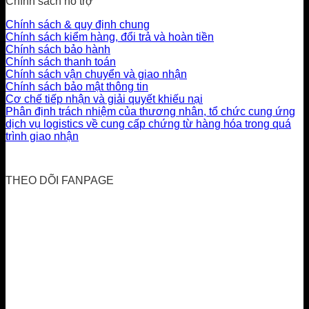
Chính sách hỗ trợ
Chính sách & quy định chung
Chính sách kiểm hàng, đổi trả và hoàn tiền
Chính sách bảo hành
Chính sách thanh toán
Chính sách vận chuyển và giao nhận
Chính sách bảo mật thông tin
Cơ chế tiếp nhận và giải quyết khiếu nại
Phân định trách nhiệm của thương nhân, tổ chức cung ứng
dịch vụ logistics về cung cấp chứng từ hàng hóa trong quá
trình giao nhận
THEO DÕI FANPAGE