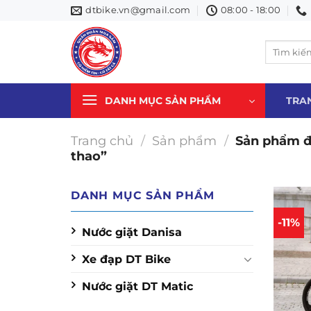
Bỏ
dtbike.vn@gmail.com
08:00 - 18:00
qua
nội
Tìm
dung
kiếm:
DANH MỤC SẢN PHẨM
TRA
Trang chủ
/
Sản phẩm
/
Sản phẩm đư
thao”
DANH MỤC SẢN PHẨM
-11%
Nước giặt Danisa
Xe đạp DT Bike
Nước giặt DT Matic