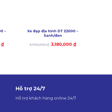
+
00 –
Xe đạp địa hình DT Z2000 –
Xanh/đen
Giá
Giá
Giá
0
₫
3,180,000
₫
3,700,000
₫
hiện
gốc
hiện
tại
là:
tại
là:
3,700,000 ₫.
là:
3,180,000 ₫.
3,180,000 ₫.
Hỗ trợ 24/7
Hỗ trợ khách hàng online 24/7