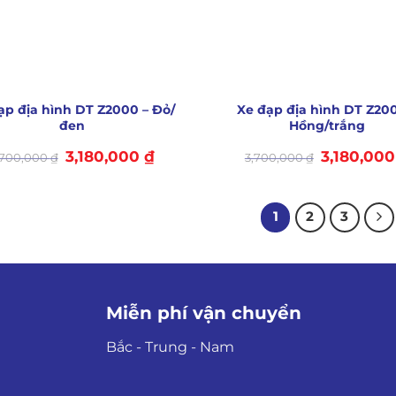
+
ạp địa hình DT Z2000 – Đỏ/
Xe đạp địa hình DT Z20
đen
Hồng/trắng
Giá
Giá
Giá
3,180,000
₫
3,180,00
,700,000
₫
3,700,000
₫
gốc
hiện
gốc
là:
tại
là:
3,700,000 ₫.
là:
3,700,000 ₫.
3,180,000 ₫.
1
2
3
Miễn phí vận chuyển
Bắc - Trung - Nam