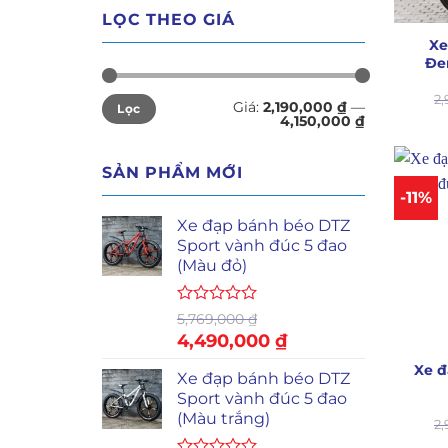
+
LỌC THEO GIÁ
Xe
Đe
Giá
Giá
2
Giá:
2,190,000 ₫
—
Lọc
thấp
cao
4,150,000 ₫
nhất
nhất
SẢN PHẨM MỚI
-11%
Xe đạp bánh béo DTZ
Sport vành đúc 5 đao
(Màu đỏ)
Được
5,769,000
₫
+
xếp
Giá
4,490,000
₫
Giá
hạng
gốc
hiện
0
Xe đ
Xe đạp bánh béo DTZ
là:
tại
5
sao
Sport vành đúc 5 đao
5,769,000 ₫.
là:
(Màu trắng)
4,490,000 ₫.
2