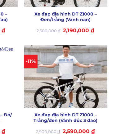
+
0 –
Xe đạp địa hình DT Z1000 –
đao)
Đen/trắng (Vành nan)
Giá
Giá
Giá
0
₫
2,190,000
₫
2,500,000
₫
hiện
gốc
hiện
tại
là:
tại
là:
2,500,000 ₫.
là:
2,590,000 ₫.
2,190,000 ₫.
-11%
+
– Đỏ/
Xe đạp địa hình DT Z1000 –
)
Trắng/đen (Vành đúc 3 đao)
Giá
Giá
Giá
0
₫
2,590,000
₫
2,900,000
₫
hiện
gốc
hiện