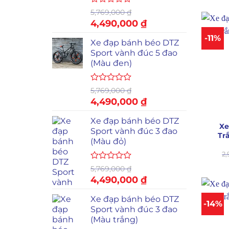
Được
5,769,000
₫
xếp
Giá
4,490,000
₫
Giá
hạng
gốc
hiện
0
-11%
Xe đạp bánh béo DTZ
là:
tại
5
sao
Sport vành đúc 5 đao
5,769,000 ₫.
là:
(Màu đen)
4,490,000 ₫.
Được
5,769,000
₫
xếp
Giá
4,490,000
₫
Giá
hạng
+
gốc
hiện
0
Xe đạp bánh béo DTZ
là:
tại
5
Xe
sao
Sport vành đúc 3 đao
5,769,000 ₫.
là:
Tr
(Màu đỏ)
4,490,000 ₫.
2
Được
5,769,000
₫
xếp
Giá
4,490,000
₫
Giá
hạng
gốc
hiện
0
Xe đạp bánh béo DTZ
là:
tại
5
-14%
sao
Sport vành đúc 3 đao
5,769,000 ₫.
là:
(Màu trắng)
4,490,000 ₫.