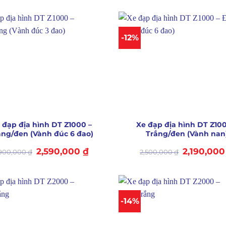
là:
tại
là:
2,900,000 ₫.
là:
2,900,000 ₫.
2,590,000 ₫.
-12%
+
 đạp địa hình DT Z1000 –
Xe đạp địa hình DT Z100
ắng/đen (Vành đúc 6 đao)
Trắng/đen (Vành nan
Giá
Giá
Giá
2,590,000
₫
2,190,00
,900,000
₫
2,500,000
₫
gốc
hiện
gốc
là:
tại
là:
2,900,000 ₫.
là:
2,500,000 ₫.
2,590,000 ₫.
-14%