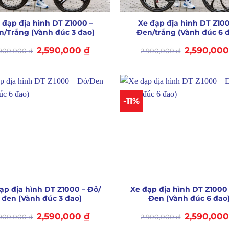
+
 đạp địa hình DT Z1000 –
Xe đạp địa hình DT Z100
n/Trắng (Vành đúc 3 đao)
Đen/trắng (Vành đúc 6 
Giá
Giá
Giá
2,590,000
₫
2,590,00
,900,000
₫
2,900,000
₫
gốc
hiện
gốc
là:
tại
là:
2,900,000 ₫.
là:
2,900,000 ₫.
2,590,000 ₫.
-11%
+
ạp địa hình DT Z1000 – Đỏ/
Xe đạp địa hình DT Z1000 
đen (Vành đúc 3 đao)
Đen (Vành đúc 6 đao
Giá
Giá
Giá
2,590,000
₫
2,590,00
,900,000
₫
2,900,000
₫
gốc
hiện
gốc