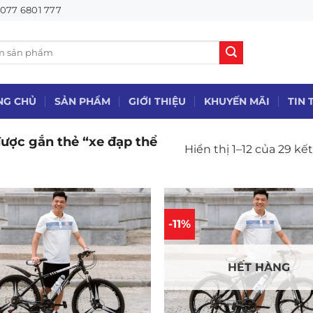
077 6801 777
NG CHỦ
SẢN PHẨM
GIỚI THIỆU
KHUYẾN MÃI
TIN 
ợc gắn thẻ “xe đạp thể
Hiển thị 1–12 của 29 kế
-11%
HẾT HÀNG