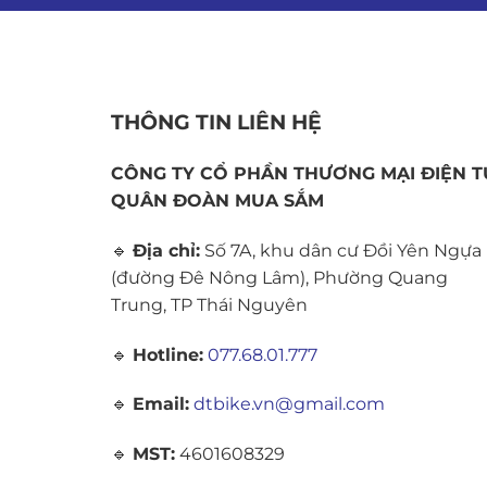
THÔNG TIN LIÊN HỆ
CÔNG TY CỔ PHẦN THƯƠNG MẠI ĐIỆN T
QUÂN ĐOÀN MUA SẮM
🔹
Địa chỉ:
Số 7A, khu dân cư Đồi Yên Ngựa
(đường Đê Nông Lâm), Phường Quang
Trung, TP Thái Nguyên
🔹
Hotline:
077.68.01.777
🔹
Email:
dtbike.vn@gmail.com
🔹
MST:
4601608329