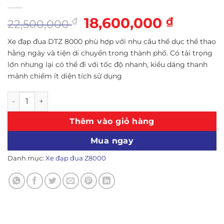
Giá
18,600,000
Giá
₫
₫
22,500,000
gốc
hiện
Xe đạp đua DTZ 8000 phù hợp với nhu cầu thể dục thể thao
là:
tại
hằng ngày và tiện di chuyển trong thành phố. Có tải trọng
22,500,000 ₫.
là:
lớn nhưng lại có thể đi với tốc độ nhanh, kiểu dáng thanh
18,600,0
mảnh chiếm ít diện tích sử dụng
Xe đạp đua Z8000 (Màu đen) số lượng
Thêm vào giỏ hàng
Mua ngay
Danh mục:
Xe đạp đua Z8000