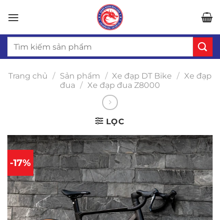
Bỏ
qua
nội
Tìm
dung
kiếm:
Trang chủ
/
Sản phẩm
/
Xe đạp DT Bike
/
Xe đạp
đua
/
Xe đạp đua Z8000
LỌC
-17%