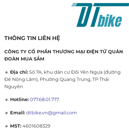
THÔNG TIN LIÊN HỆ
CÔNG TY CỔ PHẦN THƯƠNG MẠI ĐIỆN TỬ QUÂN
ĐOÀN MUA SẮM
🔹
Địa chỉ:
Số 7A, khu dân cư Đồi Yên Ngựa (đường
Đê Nông Lâm), Phường Quang Trung, TP Thái
Nguyên
🔹
Hotline:
077.68.01.777
🔹
Email:
dtbike.vn@gmail.com
🔹
MST:
4601608329