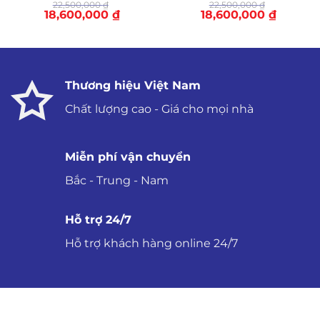
22,500,000
₫
22,500,000
₫
Giá
Giá
Giá
Giá
18,600,000
₫
18,600,000
₫
gốc
hiện
gốc
hiện
là:
tại
là:
tại
22,500,000 ₫.
là:
22,500,000 ₫.
là:
18,600,000 ₫.
18,600,00
Thương hiệu Việt Nam
Chất lượng cao - Giá cho mọi nhà
Miễn phí vận chuyển
Bắc - Trung - Nam
Hỗ trợ 24/7
Hỗ trợ khách hàng online 24/7