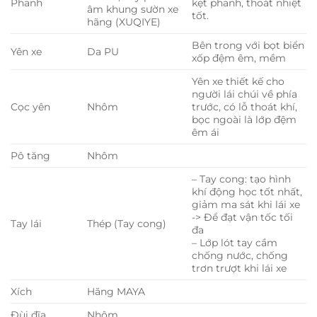
Phanh
kẹt phanh, thoát nhiệt
âm khung sườn xe
tốt.
hãng (XUQIYE)
Bên trong với bọt biển
Yên xe
Da PU
xốp đệm êm, mềm
Yên xe thiết kế cho
người lái chúi về phía
Cọc yên
Nhôm
trước, có lỗ thoát khí,
bọc ngoài là lớp đệm
êm ái
Pô tăng
Nhôm
– Tay cong: tạo hình
khí động học tốt nhất,
giảm ma sát khi lái xe
-> Để đạt vận tốc tối
Tay lái
Thép (Tay cong)
đa
– Lớp lót tay cầm
chống nước, chống
trơn trượt khi lái xe
Xích
Hãng MAYA
Đùi đĩa
Nhôm