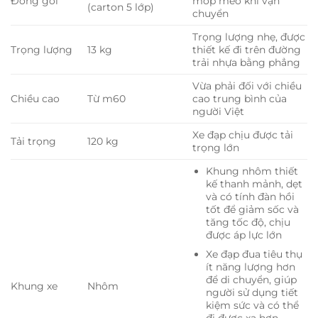
Đóng gói
móp méo khi vận
(carton 5 lớp)
chuyển
Trọng lượng nhẹ, được
Trọng lượng
13 kg
thiết kế đi trên đường
trải nhựa bằng phẳng
Vừa phải đối với chiều
Chiều cao
Từ m60
cao trung bình của
người Việt
Xe đạp chịu được tải
Tải trọng
120 kg
trọng lớn
Khung nhôm thiết
kế thanh mảnh, dẹt
và có tính đàn hồi
tốt để giảm sốc và
tăng tốc độ, chịu
được áp lực lớn
Xe đạp đua tiêu thụ
ít năng lượng hơn
để di chuyển, giúp
Khung xe
Nhôm
người sử dụng tiết
kiệm sức và có thể
đi được xa hơn.