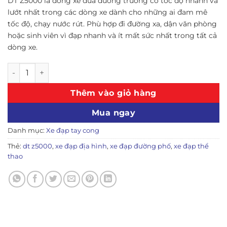
DT Z5000 là dòng xe đua đường trường có tốc độ nhanh và
là:
tại
lướt nhất trong các dòng xe dành cho những ai đam mê
5,500,000 ₫.
là:
tốc độ, chạy nước rút. Phù hợp đi đường xa, dận văn phòng
4,150,000 
hoặc sinh viên vì đạp nhanh và ít mất sức nhất trong tất cả
dòng xe.
Xe đạp tay cong DT Z5000 - Màu trắng số lượng
Thêm vào giỏ hàng
Mua ngay
Danh mục:
Xe đạp tay cong
Thẻ:
dt z5000
,
xe đạp địa hình
,
xe đạp đường phố
,
xe đạp thể
thao