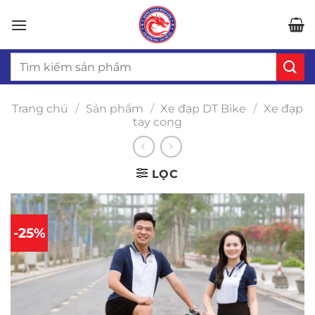
Bỏ
qua
nội
Tìm
dung
kiếm:
Trang chủ
/
Sản phẩm
/
Xe đạp DT Bike
/
Xe đạp
tay cong
LỌC
-25%