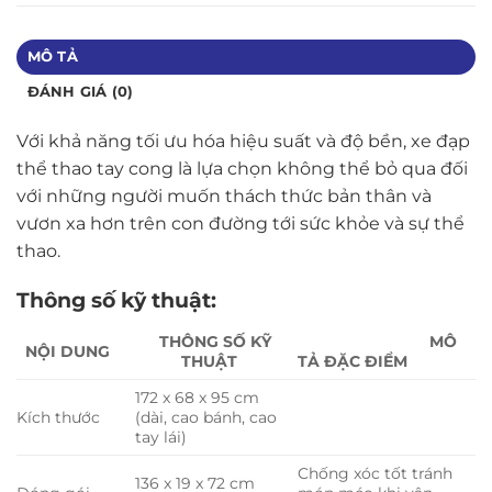
MÔ TẢ
ĐÁNH GIÁ (0)
Với khả năng tối ưu hóa hiệu suất và độ bền, xe đạp
thể thao tay cong là lựa chọn không thể bỏ qua đối
với những người muốn thách thức bản thân và
vươn xa hơn trên con đường tới sức khỏe và sự thể
thao.
Thông số kỹ thuật:
THÔNG SỐ KỸ
MÔ
NỘI DUNG
THUẬT
TẢ ĐẶC ĐIỂM
172 x 68 x 95 cm
Kích thước
(dài, cao bánh, cao
tay lái)
Chống xóc tốt tránh
136 x 19 x 72 cm