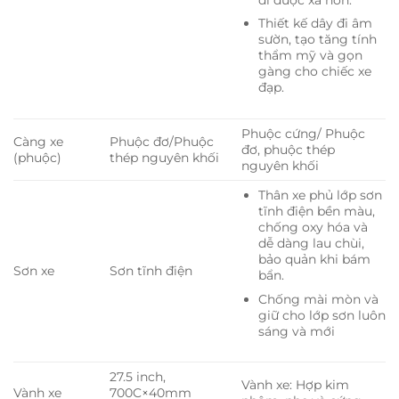
Thiết kế dây đi âm
sườn, tạo tăng tính
thẩm mỹ và gọn
gàng cho chiếc xe
đạp.
Phuộc cứng/ Phuộc
Càng xe
Phuộc đơ/Phuộc
đơ, phuộc thép
(phuộc)
thép nguyên khối
nguyên khối
Thân xe phủ lớp sơn
tĩnh điện bền màu,
chống oxy hóa và
dễ dàng lau chùi,
bảo quản khi bám
Sơn xe
Sơn tĩnh điện
bẩn.
Chống mài mòn và
giữ cho lớp sơn luôn
sáng và mới
27.5 inch,
Vành xe: Hợp kim
Vành xe
700C×40mm