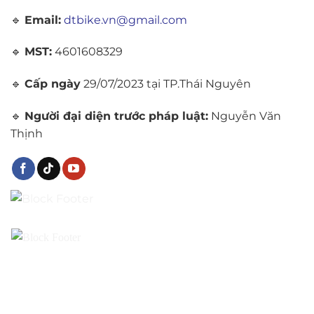
🔹
Email:
dtbike.vn@gmail.com
🔹
MST:
4601608329
🔹
Cấp ngày
29/07/2023 tại TP.Thái Nguyên
🔹
Người đại diện trước pháp luật:
Nguyễn Văn
Thịnh