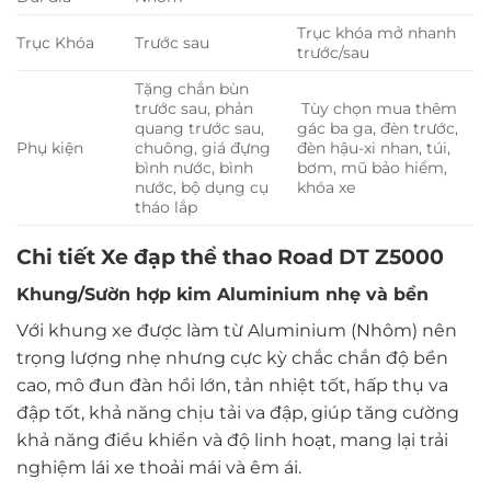
Trục khóa mở nhanh
Trục Khóa
Trước sau
trước/sau
Tặng chắn bùn
trước sau, phản
Tùy chọn mua thêm
quang trước sau,
gác ba ga, đèn trước,
Phụ kiện
chuông, giá đựng
đèn hậu-xi nhan, túi,
bình nước, bình
bơm, mũ bảo hiểm,
nước, bộ dụng cụ
khóa xe
tháo lắp
Chi tiết Xe đạp thể thao Road DT Z5000
Khung/Sườn hợp kim Aluminium nhẹ và bền
Với khung xe được làm từ Aluminium (Nhôm) nên
trọng lượng nhẹ nhưng cực kỳ chắc chắn độ bền
cao, mô đun đàn hồi lớn, tản nhiệt tốt, hấp thụ va
đập tốt, khả năng chịu tải va đập, giúp tăng cường
khả năng điều khiển và độ linh hoạt, mang lại trải
nghiệm lái xe thoải mái và êm ái.