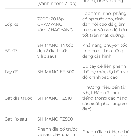
nhôm, nhẹ và cứng
(Vành nhôm 2 lớp)
Lốp trơn, nhỏ, phẳng
700C×28 lốp
có áp suất cao, tính
Lốp xe
CHAOYANG
đàn hồi cao để giảm
xăm CHAOYANG
ma sát và tạo độ bám
tốt trên mặt đường.
SHIMANO, 14 tốc
Khả năng chuyển tốc
Bộ đề
độ (2 đĩa trước,
linh hoạt theo từng
7 líp sau)
dạng địa hình
Bộ tay đề liền phanh
Tay đề
SHIMANO EF 500
thế hệ mới, độ bền và
độ chính xác cao
(Thương hiệu đến từ
Nhật Bản) rất nổi
Gạt đĩa trước
SHIMANO TZ510
tiếng trong các hãng
sản xuất phụ tùng xe
đạp)
Gạt líp sau
SHIMANO TZ500
Phanh đĩa cơ trước
Phanh đĩa cơ: Hạn chế
và sau, dây phanh