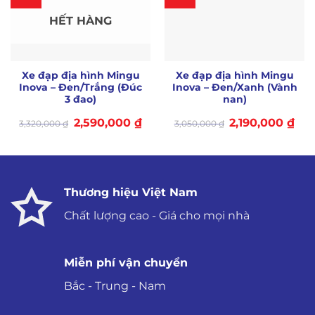
HẾT HÀNG
Xe đạp địa hình Mingu
Xe đạp địa hình Mingu
Inova – Đen/Trắng (Đúc
Inova – Đen/Xanh (Vành
3 đao)
nan)
Giá
Giá
Giá
Giá
2,590,000
₫
2,190,000
₫
3,320,000
₫
3,050,000
₫
gốc
hiện
gốc
hiệ
là:
tại
là:
tại
3,320,000 ₫.
là:
3,050,000 ₫.
là:
2,590,000 ₫.
2,19
Thương hiệu Việt Nam
Chất lượng cao - Giá cho mọi nhà
Miễn phí vận chuyển
Bắc - Trung - Nam