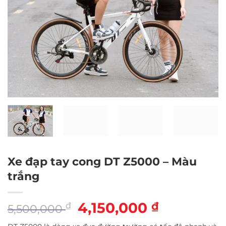
Xe đạp tay cong DT Z5000 – Màu
trắng
Giá
4,150,000
Giá
₫
₫
5,500,000
gốc
hiện