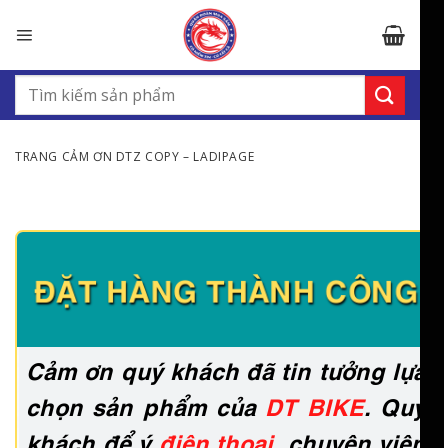
Bỏ
qua
nội
dung
Tìm
kiếm:
TRANG CẢM ƠN DTZ COPY – LADIPAGE
ĐẶT HÀNG THÀNH CÔNG
Cảm ơn quý khách đã tin tưởng lựa
chọn sản phẩm của
DT BIKE
. Quý
khách để ý
điện thoại
, chuyên viên