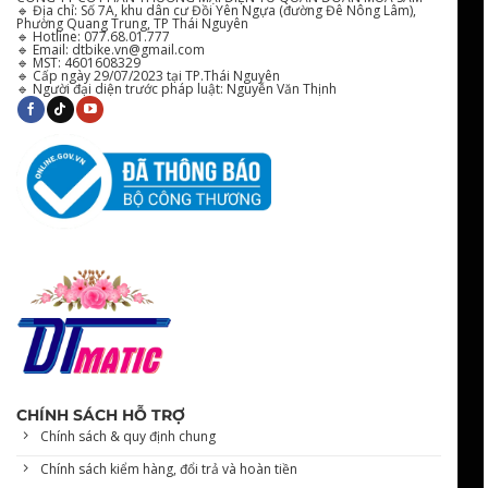
🔹
Địa chỉ:
Số 7A, khu dân cư Đồi Yên Ngựa (đường Đê Nông Lâm),
Phường Quang Trung, TP Thái Nguyên
🔹
Hotline:
077.68.01.777
🔹
Email:
dtbike.vn@gmail.com
🔹
MST:
4601608329
🔹
Cấp ngày
29/07/2023 tại TP.Thái Nguyên
🔹
Người đại diện trước pháp luật:
Nguyễn Văn Thịnh
CHÍNH SÁCH HỖ TRỢ
Chính sách & quy định chung
Chính sách kiểm hàng, đổi trả và hoàn tiền