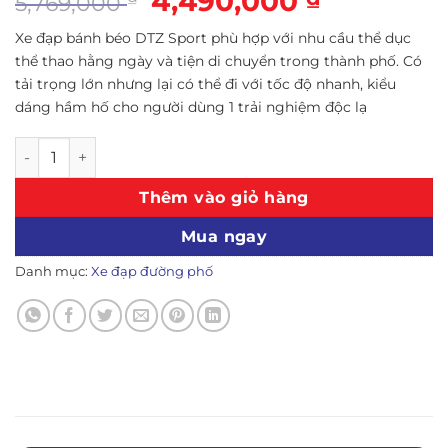
4,490,000
5,769,000
gốc
hiện
Xe đạp bánh béo DTZ Sport phù hợp với nhu cầu thể dục
là:
tại
thể thao hằng ngày và tiện di chuyển trong thành phố. Có
5,769,000 ₫.
là:
tải trọng lớn nhưng lại có thể đi với tốc độ nhanh, kiểu
4,490,000
dáng hầm hố cho người dùng 1 trải nghiệm độc lạ
Xe đạp bánh béo DTZ Sport vành đúc 5 đao (Màu trắng) số
Thêm vào giỏ hàng
Mua ngay
Danh mục:
Xe đạp đường phố