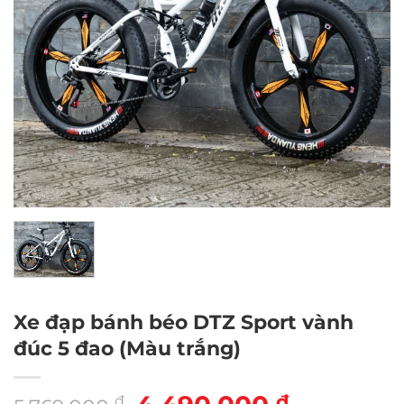
Xe đạp bánh béo DTZ Sport vành
đúc 5 đao (Màu trắng)
Giá
Giá
₫
₫