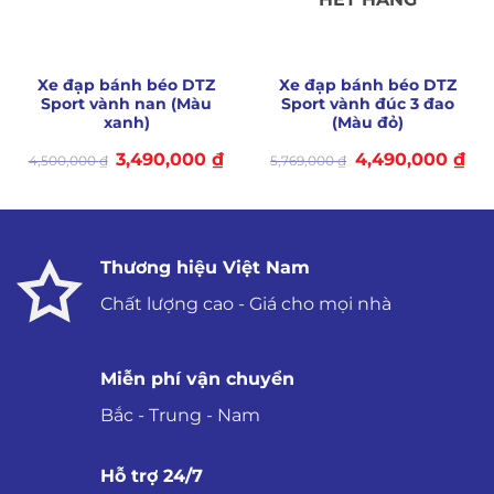
Xe đạp bánh béo DTZ
Xe đạp bánh béo DTZ
Sport vành nan (Màu
Sport vành đúc 3 đao
xanh)
(Màu đỏ)
Giá
Giá
Giá
Giá
3,490,000
₫
4,490,000
₫
4,500,000
₫
5,769,000
₫
gốc
hiện
gốc
hiệ
là:
tại
là:
tại
4,500,000 ₫.
là:
5,769,000 ₫.
là:
3,490,000 ₫.
4,4
Thương hiệu Việt Nam
Chất lượng cao - Giá cho mọi nhà
Miễn phí vận chuyển
Bắc - Trung - Nam
Hỗ trợ 24/7