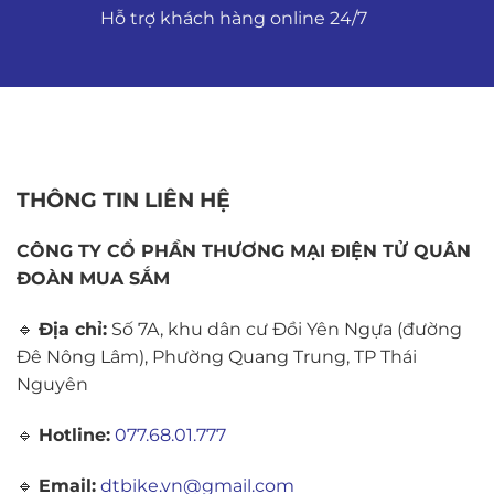
Hỗ trợ khách hàng online 24/7
THÔNG TIN LIÊN HỆ
CÔNG TY CỔ PHẦN THƯƠNG MẠI ĐIỆN TỬ QUÂN
ĐOÀN MUA SẮM
🔹
Địa chỉ:
Số 7A, khu dân cư Đồi Yên Ngựa (đường
Đê Nông Lâm), Phường Quang Trung, TP Thái
Nguyên
🔹
Hotline:
077.68.01.777
🔹
Email:
dtbike.vn@gmail.com