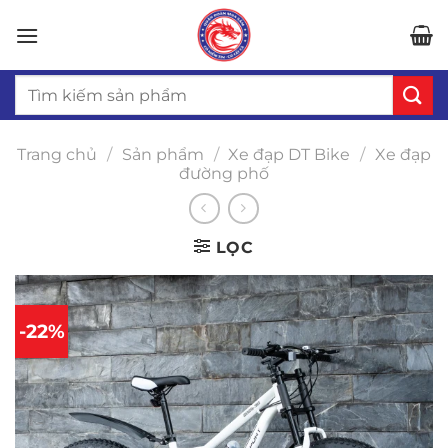
Bỏ
qua
nội
Tìm
dung
kiếm:
Trang chủ
/
Sản phẩm
/
Xe đạp DT Bike
/
Xe đạp
đường phố
LỌC
-22%