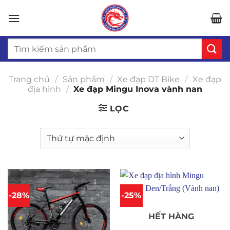
Bỏ
qua
nội
Tìm
dung
kiếm:
Trang chủ
/
Sản phẩm
/
Xe đạp DT Bike
/
Xe đạp
địa hình
/
Xe đạp Mingu Inova vành nan
LỌC
-28%
-25%
HẾT HÀNG