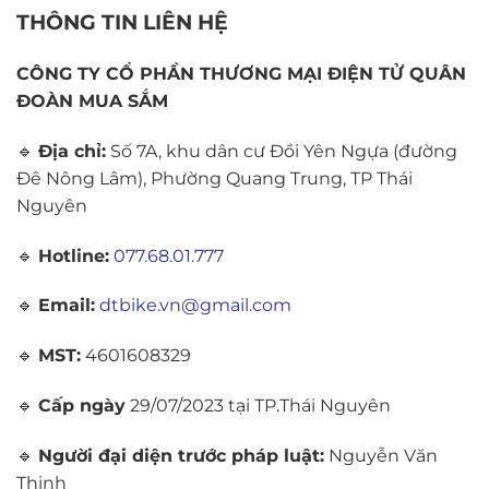
THÔNG TIN LIÊN HỆ
CÔNG TY CỔ PHẦN THƯƠNG MẠI ĐIỆN TỬ QUÂN
ĐOÀN MUA SẮM
🔹
Địa chỉ:
Số 7A, khu dân cư Đồi Yên Ngựa (đường
Đê Nông Lâm), Phường Quang Trung, TP Thái
Nguyên
🔹
Hotline:
077.68.01.777
🔹
Email:
dtbike.vn@gmail.com
🔹
MST:
4601608329
🔹
Cấp ngày
29/07/2023 tại TP.Thái Nguyên
🔹
Người đại diện trước pháp luật:
Nguyễn Văn
Thịnh