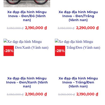
Xe đạp địa hình Mingu
Xe đạp địa hình Mingu
Inova – Đen/Đỏ (Vành
Inova – Đen/Trắng
nan)
(Vành nan)
Giá
Giá
Giá
Giá
2,190,000
₫
2,290,000
₫
3,050,000
₫
3,050,000
₫
gốc
hiện
gốc
hiệ
là:
tại
là:
tại
3,050,000 ₫.
là:
3,050,000 ₫.
là:
2,190,000 ₫.
2,29
-28%
-28%
Xe đạp địa hình Mingu
Xe đạp địa hình Mingu
Inova – Đen/Xanh (Vành
Inova – Trắng/Đen
nan)
(Vành nan)
Giá
Giá
Giá
Giá
2,190,000
₫
2,190,000
₫
3,050,000
₫
3,050,000
₫
gốc
hiện
gốc
hiệ
là:
tại
là:
tại
3,050,000 ₫.
là:
3,050,000 ₫.
là: