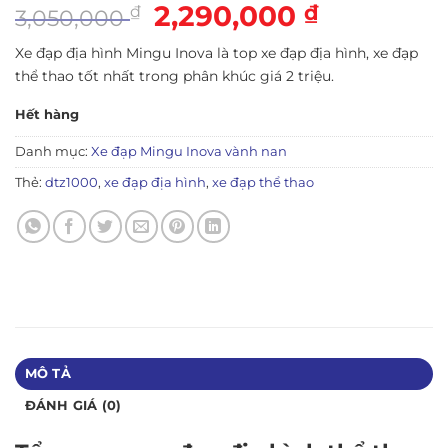
Giá
2,290,000
Giá
₫
₫
3,050,000
gốc
hiện
Xe đạp địa hình Mingu Inova là top xe đạp địa hình, xe đạp
là:
tại
thể thao tốt nhất trong phân khúc giá 2 triệu.
3,050,000 ₫.
là:
2,290,000 
Hết hàng
Danh mục:
Xe đạp Mingu Inova vành nan
Thẻ:
dtz1000
,
xe đạp địa hình
,
xe đạp thể thao
MÔ TẢ
ĐÁNH GIÁ (0)