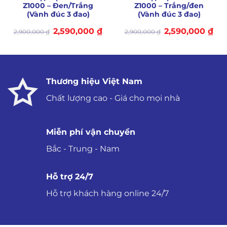
Z1000 – Đen/Trắng
Z1000 – Trắng/đen
(Vành đúc 3 đao)
(Vành đúc 3 đao)
Giá
Giá
Giá
Giá
2,590,000
₫
2,590,000
₫
2,900,000
₫
2,900,000
₫
gốc
hiện
gốc
hiệ
là:
tại
là:
tại
2,900,000 ₫.
là:
2,900,000 ₫.
là:
2,590,000 ₫.
2,59
Thương hiệu Việt Nam
Chất lượng cao - Giá cho mọi nhà
Miễn phí vận chuyển
Bắc - Trung - Nam
Hỗ trợ 24/7
Hỗ trợ khách hàng online 24/7