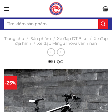
Bỏ
qua
nội
Tìm
dung
kiếm:
Trang chủ
/
Sản phẩm
/
Xe đạp DT Bike
/
Xe đạp
địa hình
/
Xe đạp Mingu Inova vành nan
LỌC
-25%