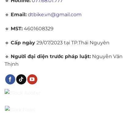
🔹
Hotline:
077.68.01.777
🔹
Email:
dtbike.vn@gmail.com
🔹
MST:
4601608329
🔹
Cấp ngày
29/07/2023 tại TP.Thái Nguyên
🔹
Người đại diện trước pháp luật:
Nguyễn Văn
Thịnh