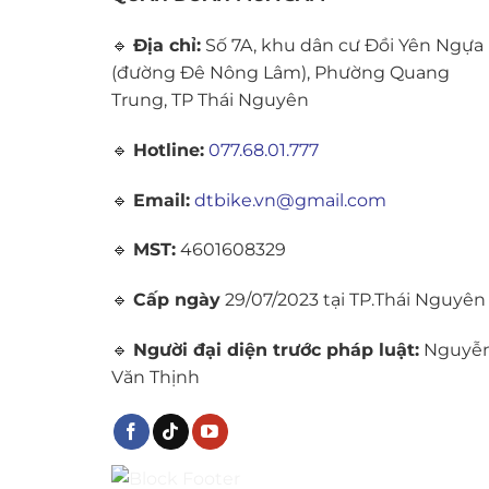
🔹
Địa chỉ:
Số 7A, khu dân cư Đồi Yên Ngựa
(đường Đê Nông Lâm), Phường Quang
Trung, TP Thái Nguyên
🔹
Hotline:
077.68.01.777
🔹
Email:
dtbike.vn@gmail.com
🔹
MST:
4601608329
🔹
Cấp ngày
29/07/2023 tại TP.Thái Nguyên
🔹
Người đại diện trước pháp luật:
Nguyễ
Văn Thịnh