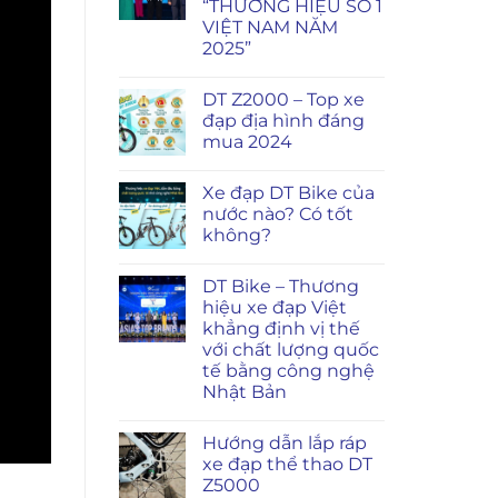
“THƯƠNG HIỆU SỐ 1
VIỆT NAM NĂM
2025”
DT Z2000 – Top xe
đạp địa hình đáng
mua 2024
Xe đạp DT Bike của
nước nào? Có tốt
không?
DT Bike – Thương
hiệu xe đạp Việt
khẳng định vị thế
với chất lượng quốc
tế bằng công nghệ
Nhật Bản
Hướng dẫn lắp ráp
xe đạp thể thao DT
Z5000