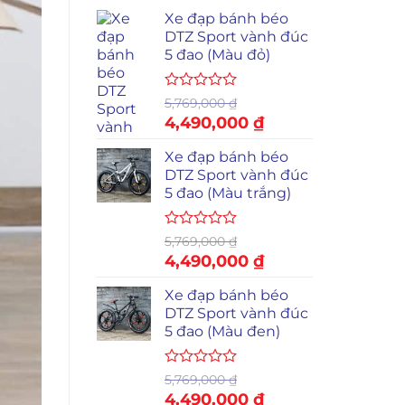
Xe đạp bánh béo
DTZ Sport vành đúc
5 đao (Màu đỏ)
Được
5,769,000
₫
xếp
Giá
4,490,000
₫
Giá
hạng
gốc
hiện
0
Xe đạp bánh béo
là:
tại
5
sao
DTZ Sport vành đúc
5,769,000 ₫.
là:
5 đao (Màu trắng)
4,490,000 ₫.
Được
5,769,000
₫
xếp
Giá
4,490,000
₫
Giá
hạng
gốc
hiện
0
Xe đạp bánh béo
là:
tại
5
sao
DTZ Sport vành đúc
5,769,000 ₫.
là:
5 đao (Màu đen)
4,490,000 ₫.
Được
5,769,000
₫
xếp
Giá
4,490,000
₫
Giá