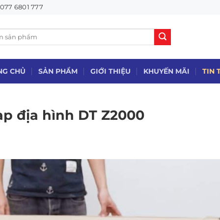
077 6801 777
NG CHỦ
SẢN PHẨM
GIỚI THIỆU
KHUYẾN MÃI
TIN 
ạp địa hình DT Z2000