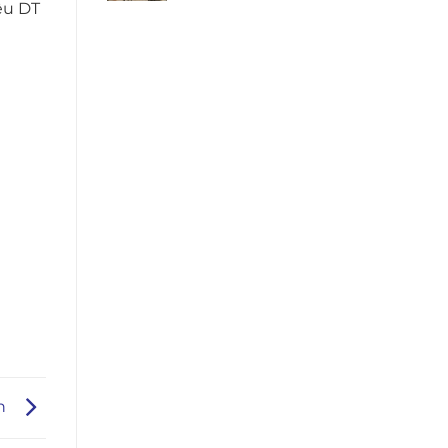
ệu DT
ên