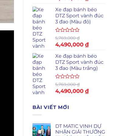
hạng
gốc
hiện
0
Xe đạp bánh béo
là:
tại
5
sao
DTZ Sport vành đúc
5,769,000 ₫.
là:
3 đao (Màu đỏ)
4,490,000 ₫.
Được
5,769,000
₫
xếp
Giá
4,490,000
₫
Giá
hạng
gốc
hiện
0
Xe đạp bánh béo
là:
tại
5
sao
DTZ Sport vành đúc
5,769,000 ₫.
là:
3 đao (Màu trắng)
4,490,000 ₫.
Được
5,769,000
₫
xếp
Giá
4,490,000
₫
Giá
hạng
gốc
hiện
0
là:
tại
5
BÀI VIẾT MỚI
sao
5,769,000 ₫.
là:
4,490,000 ₫.
DT MATIC VINH DỰ
NHẬN GIẢI THƯỞNG