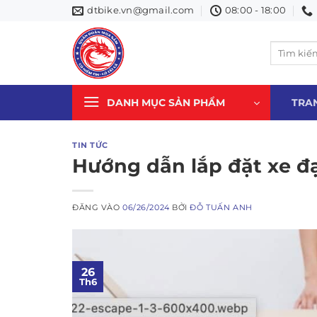
Bỏ
dtbike.vn@gmail.com
08:00 - 18:00
qua
nội
Tìm
dung
kiếm:
DANH MỤC SẢN PHẨM
TRA
TIN TỨC
Hướng dẫn lắp đặt xe đ
ĐĂNG VÀO
06/26/2024
BỞI
ĐỖ TUẤN ANH
26
Th6