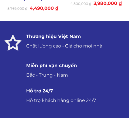
Giá
Giá
3,980,000
₫
4,800,000
₫
gốc
hiệ
Giá
Giá
4,490,000
₫
5,769,000
₫
là:
tại
gốc
hiện
4,800,000 ₫.
là:
là:
tại
3,9
5,769,000 ₫.
là:
4,490,000 ₫.
Thương hiệu Việt Nam
Chất lượng cao - Giá cho mọi nhà
Miễn phí vận chuyển
Bắc - Trung - Nam
Hỗ trợ 24/7
Hỗ trợ khách hàng online 24/7