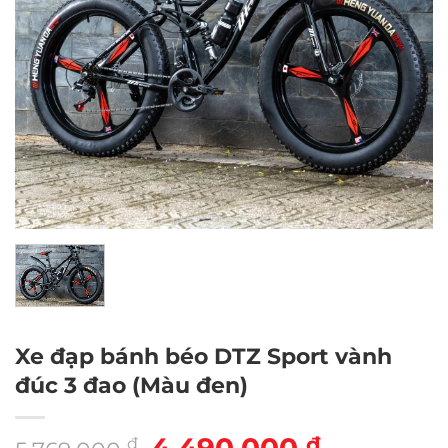
Xe đạp bánh béo DTZ Sport vành
đúc 3 đao (Màu đen)
Giá
Giá
₫
₫