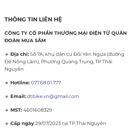
THÔNG TIN LIÊN HỆ
CÔNG TY CỔ PHẦN THƯƠNG MẠI ĐIỆN TỬ QUÂN
ĐOÀN MUA SẮM
🔹
Địa chỉ:
Số 7A, khu dân cư Đồi Yên Ngựa (đường
Đê Nông Lâm), Phường Quang Trung, TP Thái
Nguyên
🔹
Hotline:
077.68.01.777
🔹
Email:
dtbike.vn@gmail.com
🔹
MST:
4601608329
🔹
Cấp ngày
29/07/2023 tại TP.Thái Nguyên