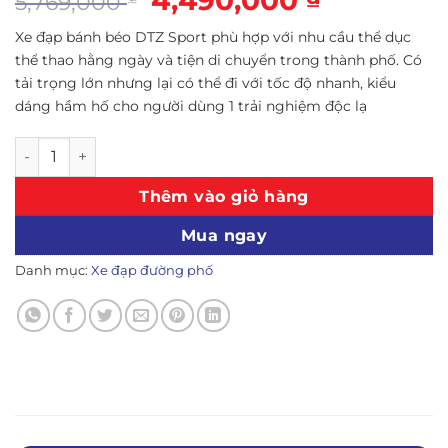
4,490,000
5,769,000
gốc
hiện
Xe đạp bánh béo DTZ Sport phù hợp với nhu cầu thể dục
là:
tại
thể thao hằng ngày và tiện di chuyển trong thành phố. Có
5,769,000 ₫.
là:
tải trọng lớn nhưng lại có thể đi với tốc độ nhanh, kiểu
4,490,000
dáng hầm hố cho người dùng 1 trải nghiệm độc lạ
Xe đạp bánh béo DTZ Sport vành đúc 3 đao (Màu đen) số 
Thêm vào giỏ hàng
Mua ngay
Danh mục:
Xe đạp đường phố