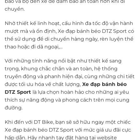
báo và bộ đèn xe để đảm bảo an toàn hơn khi di
chuyển.
Nhờ thiết kế linh hoạt, cấu hình đa tốc độ vận hành
mượt mà và ổn định, Xe đạp bánh béo DTZ Sport có
thể sử dụng để di chuyển hàng ngày, rèn luyện thể
thao hoặc đi dã ngoại,…
Với những tính năng nổi bật như thiết kế sang
trọng, khung chắc chắn và an toàn, hệ thống
truyền động và phanh hiện đại, cùng những chi tiết
được tối ưu hóa về chất lượng,
Xe đạp bánh béo
DTZ Sport
là lựa chọn hoàn hảo cho những ai yêu
thích sự năng động và phong cách trên mọi cung
đường.
Khi đến với DT Bike, bạn sẽ sở hữu ngay một chiếc
Xe đạp bánh béo DTZ Sport với mức giá ưu đãi cực
hấp dẫn. Hãy nhanh tay đặt hàng tại website