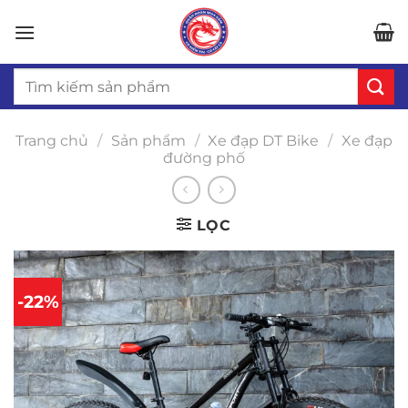
Bỏ
qua
nội
Tìm
dung
kiếm:
Trang chủ
/
Sản phẩm
/
Xe đạp DT Bike
/
Xe đạp
đường phố
LỌC
-22%