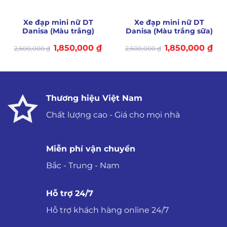
Xe đạp mini nữ DT
Xe đạp mini nữ DT
Danisa (Màu trắng)
Danisa (Màu trắng sữa)
Giá
Giá
Giá
Giá
1,850,000
₫
1,850,000
₫
2,500,000
₫
2,500,000
₫
gốc
hiện
gốc
hiệ
là:
tại
là:
tại
2,500,000 ₫.
là:
2,500,000 ₫.
là:
1,850,000 ₫.
1,85
Thương hiệu Việt Nam
Chất lượng cao - Giá cho mọi nhà
Miễn phí vận chuyển
Bắc - Trung - Nam
Hỗ trợ 24/7
Hỗ trợ khách hàng online 24/7