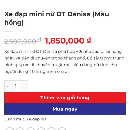
Xe đạp mini nữ DT Danisa (Màu
hồng)
Giá
1,850,000
Giá
₫
₫
2,500,000
gốc
hiện
Xe đạp mini nữ DT Danisa phù hợp với nhu cầu đi lại hằng
là:
tại
ngày và tiện di chuyển trong thành phố. Có tải trọng trung
2,500,000 ₫.
là:
bình giúp xe di chuyển mượt mà, kiểu dáng nữ tính cho
1,850,000 ₫
người dùng 1 trải nghiệm êm ái
Xe đạp mini nữ DT Danisa (Màu hồng) số lượng
Thêm vào giỏ hàng
Mua ngay
Danh mục:
Xe đạp nữ