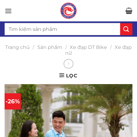
Bỏ
qua
nội
Tìm
dung
kiếm:
Trang chủ
/
Sản phẩm
/
Xe đạp DT Bike
/
Xe đạp
nữ
LỌC
-26%