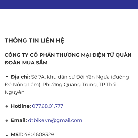
THÔNG TIN LIÊN HỆ
CÔNG TY CỔ PHẦN THƯƠNG MẠI ĐIỆN TỬ QUÂN
ĐOÀN MUA SẮM
🔹
Địa chỉ:
Số 7A, khu dân cư Đồi Yên Ngựa (đường
Đê Nông Lâm), Phường Quang Trung, TP Thái
Nguyên
🔹
Hotline:
077.68.01.777
🔹
Email:
dtbike.vn@gmail.com
🔹
MST:
4601608329